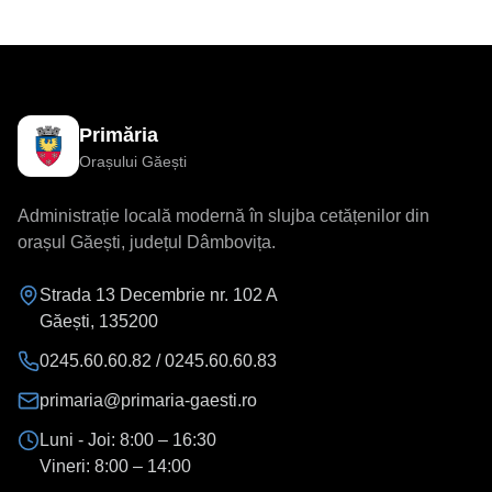
Primăria
Orașului Găești
Administrație locală modernă în slujba cetățenilor din
orașul Găești, județul Dâmbovița.
Strada 13 Decembrie nr. 102 A
Găești
,
135200
0245.60.60.82 / 0245.60.60.83
primaria@primaria-gaesti.ro
Luni - Joi:
8:00 – 16:30
Vineri:
8:00 – 14:00