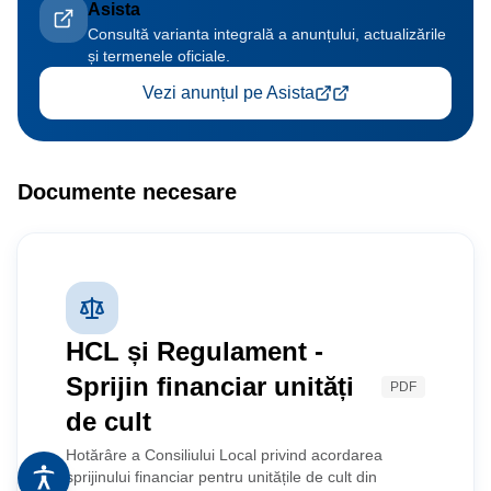
Asista
Consultă varianta integrală a anunțului, actualizările
și termenele oficiale.
Vezi anunțul pe Asista
Documente necesare
HCL și Regulament -
Sprijin financiar unități
PDF
de cult
Hotărâre a Consiliului Local privind acordarea
sprijinului financiar pentru unitățile de cult din