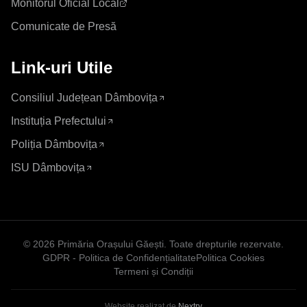
Monitorul Oficial Local
Comunicate de Presă
Link-uri Utile
Consiliul Județean Dâmbovița
Instituția Prefectului
Poliția Dâmbovița
ISU Dâmbovița
©
2026
Primăria Orașului Găești
. Toate drepturile rezervate.
GDPR - Politica de Confidențialitate
Politica Cookies
Termeni și Condiții
Website realizat de
Nextry