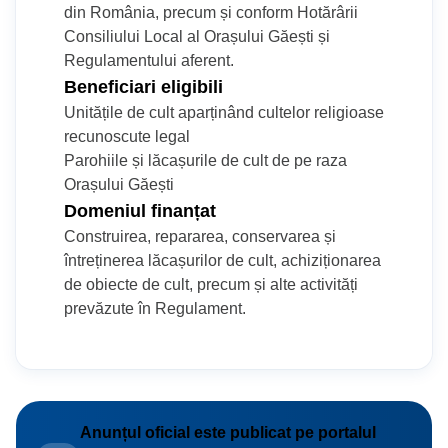
din România, precum și conform Hotărârii
Stadionul Orășenesc
Consiliului Local al Orașului Găești și
Bazin de Înot
Regulamentului aferent.
Beneficiari eligibili
Unitățile de cult aparținând cultelor religioase
recunoscute legal
Parohiile și lăcașurile de cult de pe raza
Orașului Găești
Domeniul finanțat
Construirea, repararea, conservarea și
întreținerea lăcașurilor de cult, achiziționarea
de obiecte de cult, precum și alte activități
prevăzute în Regulament.
Anunțul oficial este publicat pe portalul