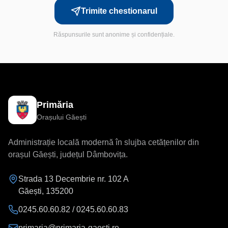
Trimite chestionarul
Răspunsurile sunt anonime și confidențiale.
Primăria
Orașului Găești
Administrație locală modernă în slujba cetățenilor din
orașul Găești, județul Dâmbovița.
Strada 13 Decembrie nr. 102 A
Găești
,
135200
0245.60.60.82 / 0245.60.60.83
primaria@primaria-gaesti.ro