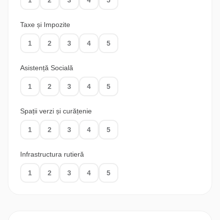
1
2
3
4
5
Stadionul Orășenesc
Taxe și Impozite
Bazin de Înot
1
2
3
4
5
Asistență Socială
1
2
3
4
5
Spații verzi și curățenie
1
2
3
4
5
Infrastructura rutieră
1
2
3
4
5