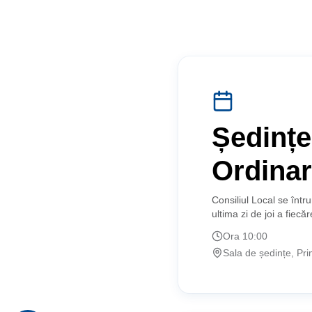
Ședințe
Ordina
Consiliul Local se într
ultima zi de joi a fiecăre
Ora 10:00
Sala de ședințe, Pri