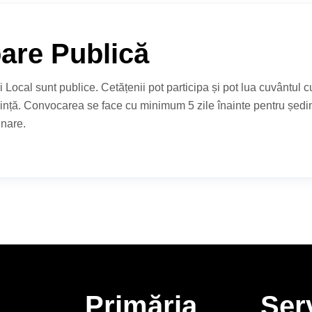
pare Publică
i Local sunt publice. Cetățenii pot participa și pot lua cuvântul 
ință. Convocarea se face cu minimum 5 zile înainte pentru ședinț
inare.
Primăria
Serv