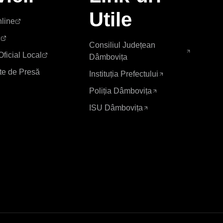
Utile
nline
e
Consiliul Județean
Oficial Local
Dâmbovița
e de Presă
Instituția Prefectului
Poliția Dâmbovița
ISU Dâmbovița