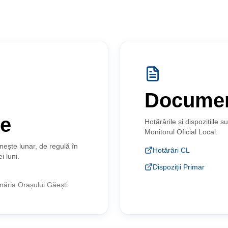
Docume
re
Hotărârile și dispozițiile s
Monitorul Oficial Local.
unește lunar, de regulă în
Hotărâri CL
i luni.
Dispoziții Primar
măria Orașului Găești