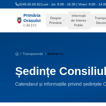
Salt la conținut
0245.60.60.82
|
Luni - Joi: 8:00 - 16:30 | Vineri: 8:00 - 14:0
Primăria
Informații
Despre
Transp
Orașului
de Interes
Primărie
Decizi
Public
GĂEȘTI
Transparență
Ședințe CL
Acasă
Ședințe Consiliu
Calendarul și informațiile privind ședințele 