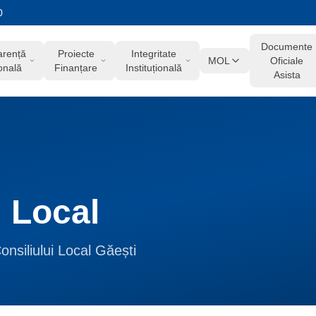
0
Documente
arență
Proiecte
Integritate
MOL
Oficiale
onală
Finanțare
Instituțională
Asista
l Local
Consiliului Local Găești