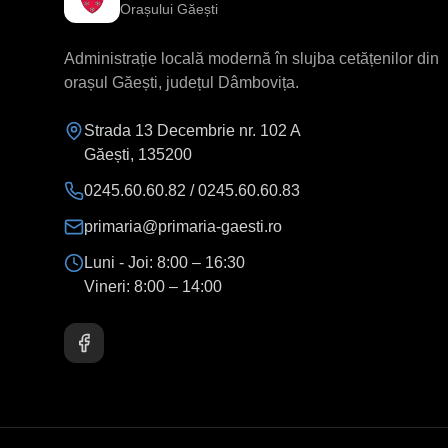
Orașului Găești
Administrație locală modernă în slujba cetățenilor din
orașul Găești, județul Dâmbovița.
Strada 13 Decembrie nr. 102 A
Găești
,
135200
0245.60.60.82 / 0245.60.60.83
primaria@primaria-gaesti.ro
Luni - Joi:
8:00 – 16:30
Vineri:
8:00 – 14:00