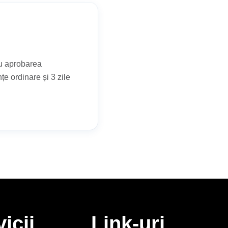
cu aprobarea
e ordinare și 3 zile
icii
Link-uri