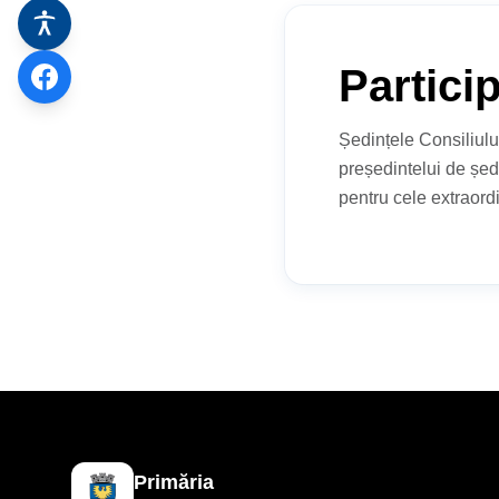
Partici
Ședințele Consiliulu
președintelui de șed
pentru cele extraord
Primăria