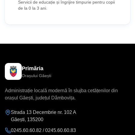
Servicii de educație și îngrijire timpurie pentru copii
de la 0 la 3 ani.
Primăria
Orașului Găești
Administrație locală modernă în slujba cetățenilor din
orașul Găești, județul Dâmbovița.
Strada 13 Decembrie nr. 102 A
Găești
,
135200
0245.60.60.82 / 0245.60.60.83