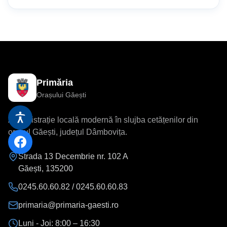
Stadionul Orășenesc
Bazin de Înot
Primăria
Orașului Găești
Administrație locală modernă în slujba cetățenilor din
orașul Găești, județul Dâmbovița.
Strada 13 Decembrie nr. 102 A
Găești
,
135200
0245.60.60.82 / 0245.60.60.83
primaria@primaria-gaesti.ro
Luni - Joi:
8:00 – 16:30