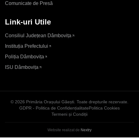
Comunicate de Presă
Link-uri Utile
Consiliul Județean Dâmbovița
Instituția Prefectului
Poliția Dâmbovița
ISU Dâmbovița
©
2026
Primăria Orașului Găești
. Toate drepturile rezervate.
GDPR - Politica de Confidențialitate
Politica Cookies
Termeni și Condiții
Website realizat de
Nextry