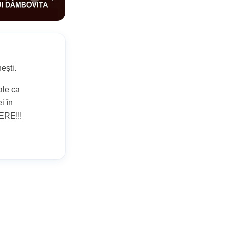
ești.
ale ca
i în
RE!!!