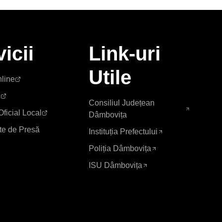
icii
Link-uri
Utile
nline
e
Consiliul Județean
Oficial Local
Dâmbovița
e de Presă
Instituția Prefectului
Poliția Dâmbovița
ISU Dâmbovița