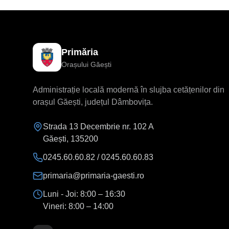
Primăria
Orașului Găești
Administrație locală modernă în slujba cetățenilor din
orașul Găești, județul Dâmbovița.
Strada 13 Decembrie nr. 102 A
Găești
,
135200
0245.60.60.82 / 0245.60.60.83
primaria@primaria-gaesti.ro
Luni - Joi:
8:00 – 16:30
Vineri:
8:00 – 14:00