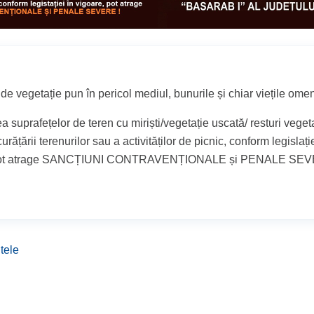
 de vegetație pun în pericol mediul, bunurile și chiar viețile omen
a suprafețelor de teren cu miriști/vegetație uscată/ resturi veget
rățării terenurilor sau a activităților de picnic, conform legislație
pot atrage SANCȚIUNI CONTRAVENȚIONALE și PENALE SEVE
tele