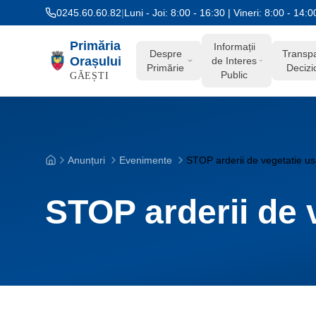
Salt la conținut
0245.60.60.82
|
Luni - Joi: 8:00 - 16:30 | Vineri: 8:00 - 14:0
Primăria
Informații
Despre
Transp
Orașului
de Interes
Primărie
Decizi
Public
GĂEȘTI
Anunțuri
Evenimente
STOP arderii de vegetatie usca
Acasă
STOP arderii de v