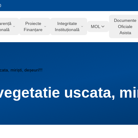
0
Documente
arență
Proiecte
Integritate
MOL
Oficiale
onală
Finanțare
Instituțională
Asista
ta, miriști, deșeuri!!!
egetatie uscata, miri