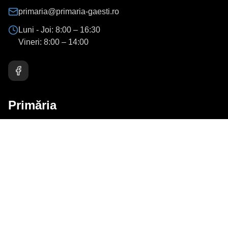
primaria@primaria-gaesti.ro
Luni - Joi:
8:00 – 16:30
Vineri:
8:00 – 14:00
Primăria
Prezentarea Orașului
Conducere
Consiliul Local
Organigrama
Contact
Servicii