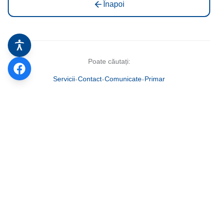
Înapoi
Stadionul Orășenesc
Bazin de Înot
Poate căutați:
Servicii
Contact
Comunicate
Primar
•
•
•