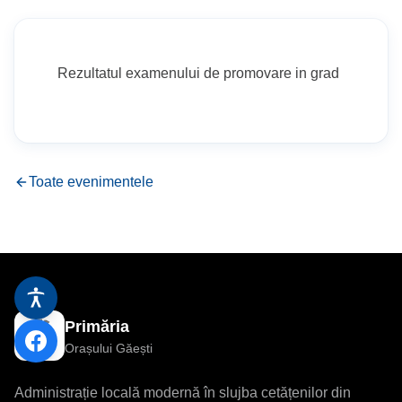
Stadionul Orășenesc
Bazin de Înot
Rezultatul examenului de promovare in grad
Toate evenimentele
Primăria
Orașului Găești
Administrație locală modernă în slujba cetățenilor din